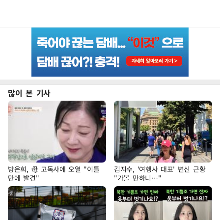
많이 본 기사
방은희, 母 고독사에 오열 "이틀
김지수, '여행사 대표' 변신 근황
만에 발견"
"가볼 만하니…"