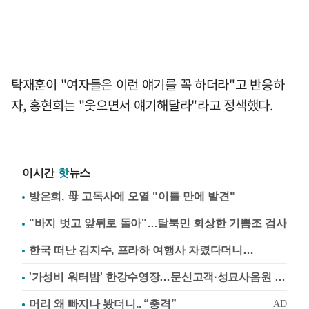
탁재훈이 "여자들은 이런 얘기를 꼭 하더라"고 반응하
자, 홍현희는 "웃으면서 얘기해달라"라고 정색했다.
이시간
핫
뉴스
방은희, 母 고독사에 오열 "이틀 만에 발견"
"바지 벗고 앞뒤로 돌아"…탈북민 회상한 기쁨조 검사
한국 떠난 김지수, 프라하 여행사 차렸다더니…
'가성비 워터밤' 한강수영장…문신고객·성묘사음원 민원