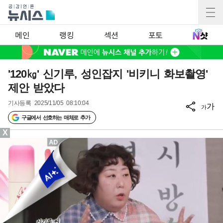
메인
랭킹
섹션
포토
'120㎏' 신기루, 성인잡지 '비키니 화보촬영'
제안 받았다
기사등록
2025/11/05 08:10:04
가
가
구글에서 선호하는 매체로 추가
X