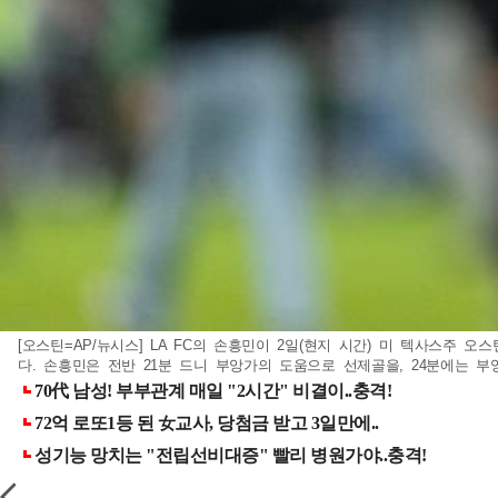
[오스틴=AP/뉴시스] LA FC의 손흥민이 2일(현지 시간) 미 텍사스주 
다. 손흥민은 전반 21분 드니 부앙가의 도움으로 선제골을, 24분에는 부앙가