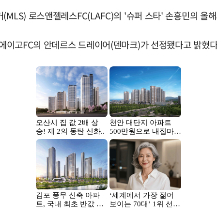
MLS) 로스앤젤레스FC(LAFC)의 '슈퍼 스타' 손흥민의 올
샌디에이고FC의 안데르스 드레이어(덴마크)가 선정됐다고 밝혔다