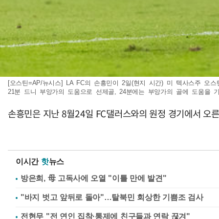
[오스틴=AP/뉴시스] LA FC의 손흥민이 2일(현지 시간) 미 텍사스주 오
21분 드니 부앙가의 도움으로 선제골, 24분에는 부앙가의 골에 도움을 기록했
손흥민은 지난 8월24일 FC댈러스와의 원정 경기에서 오른
이시간
핫
뉴스
방은희, 母 고독사에 오열 "이틀 만에 발견"
"바지 벗고 앞뒤로 돌아"…탈북민 회상한 기쁨조 검사
전현무 "전 연인 집착·통제에 친구들과 연락 끊겨"