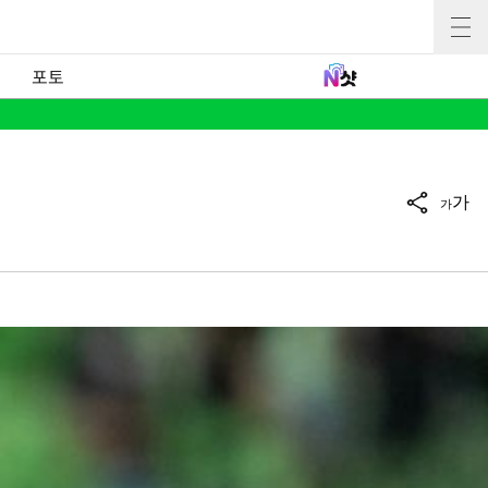
포토
가
가