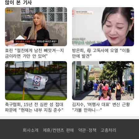
많이 본 기사
효린 "절친에게 남친 빼앗겨…지
방은희, 母 고독사에 오열 "이틀
금이라면 가만 안 있어"
만에 발견"
축구협회, 15년 전 심판 성 접대
김지수, '여행사 대표' 변신 근황
파문에 "현재는 내부 지침 준수"
"가볼 만하니…"
회사소개
제휴/컨텐츠 판매
약관·정책
고충처리