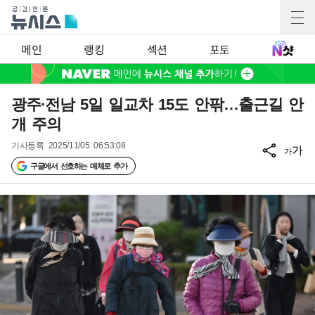
메인
랭킹
섹션
포토
광주·전남 5일 일교차 15도 안팎…출근길 안
개 주의
기사등록
2025/11/05 06:53:08
가
가
구글에서 선호하는 매체로 추가