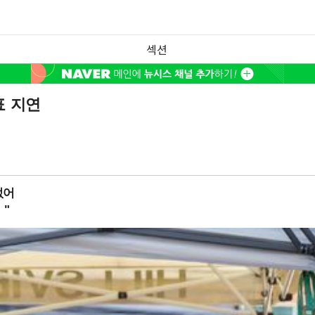
섹션
표 지연
없어
 "