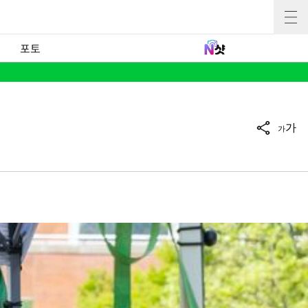
포토
가
가