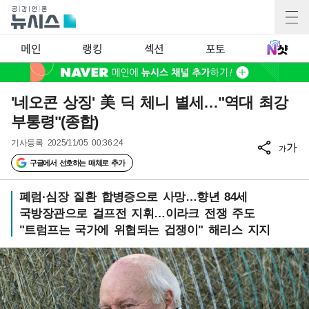
메인
랭킹
섹션
포토
'네오콘 상징' 美 딕 체니 별세…"역대 최강
부통령"(종합)
기사등록
2025/11/05 00:36:24
가
가
구글에서 선호하는 매체로 추가
폐럼·심장 질환 합병증으로 사망…향년 84세
국방장관으로 걸프전 지휘…이라크 전쟁 주도
"트럼프는 국가에 위협되는 겁쟁이" 해리스 지지