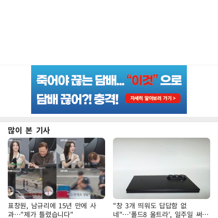
많이 본 기사
표창원, 남규리에 15년 만에 사
"창 3개 띄워도 답답함 없
과…"제가 틀렸습니다"
네"…'폴드8 울트라', 일주일 써보