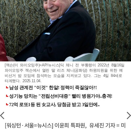
[잭슨(미 와이오밍주)=AP/뉴시스]딕 체니 전 부통령이 2022년 8월16일
와이오밍주 잭슨에서 열린 딸 리즈 체니(공화당) 하원의원을 위한 예
비선거 밤 모임에 참석하는 모습을 지켜보고 있다. 그는 4일 84세로
타계했다. 2025.11.04.
[워싱턴·서울=뉴시스] 이윤희 특파원, 유세진 기자 = 미