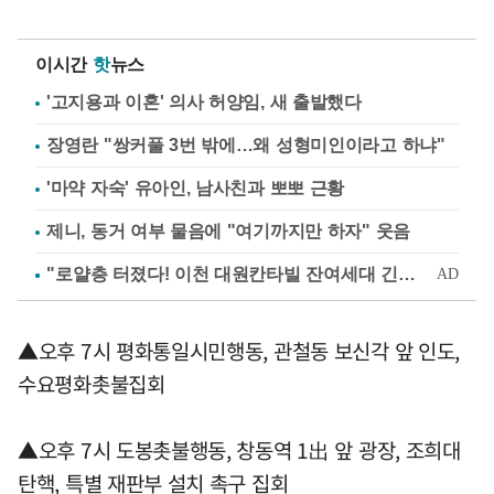
이시간
핫
뉴스
'고지용과 이혼' 의사 허양임, 새 출발했다
장영란 "쌍커풀 3번 밖에…왜 성형미인이라고 하냐"
'마약 자숙' 유아인, 남사친과 뽀뽀 근황
제니, 동거 여부 물음에 "여기까지만 하자" 웃음
▲오후 7시 평화통일시민행동, 관철동 보신각 앞 인도,
수요평화촛불집회
▲오후 7시 도봉촛불행동, 창동역 1出 앞 광장, 조희대
탄핵, 특별 재판부 설치 촉구 집회