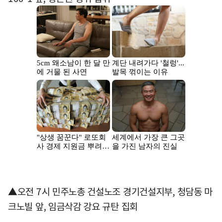
▲오전 7시 민주노총 건설노조 경기건설지부, 청담동 마
크노빌 앞, 임금삭감 강요 규탄 집회