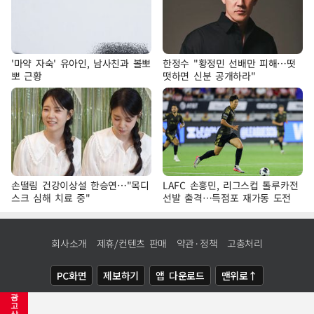
'마약 자숙' 유아인, 남사친과 볼뽀
한정수 "황정민 선배만 피해…떳
뽀 근황
떳하면 신분 공개하라"
손떨림 건강이상설 한승연…"목디
LAFC 손흥민, 리그스컵 톨루카전
스크 심해 치료 중"
선발 출격…득점포 재가동 도전
회사소개
제휴/컨텐츠 판매
약관·정책
고충처리
PC화면
제보하기
앱 다운로드
맨위로↑
광
COPYRIGHTⓒ
NEWSIS
ALL RIGHTS RESERVED.
고