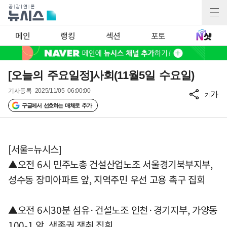
메인
랭킹
섹션
포토
[오늘의 주요일정]사회(11월5일 수요일)
기사등록
2025/11/05 06:00:00
가
가
구글에서 선호하는 매체로 추가
[서울=뉴시스]
▲오전 6시 민주노총 건설산업노조 서울경기북부지부,
성수동 장미아파트 앞, 지역주민 우선 고용 촉구 집회
▲오전 6시30분 섬유·건설노조 인천·경기지부, 가양동
100-1 앞, 생존권 쟁취 집휘