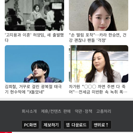
'고지용과 이혼' 허양임, 새 출발했
"손 떨림 포착"…카라 한승연, 건
다
강 괜찮나 팬들 '걱정'
김희철, 거꾸로 걸린 광복절 태극
차가원 "○○○ 까면 주변 다 죽
기 현수막에 "X돌았네"
어"…전세금 미반환 속 녹취 폭로
파장
회사소개
제휴/컨텐츠 판매
약관·정책
고충처리
PC화면
제보하기
앱 다운로드
맨위로↑