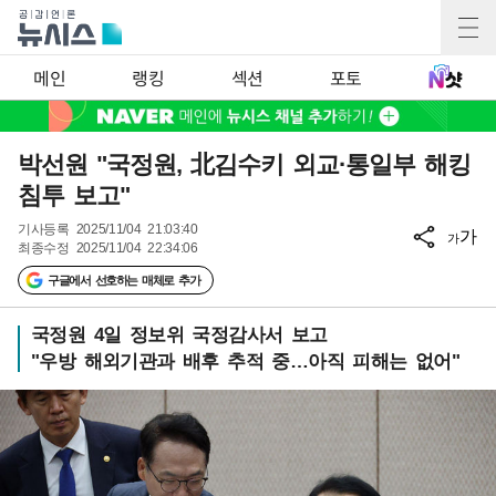
메인
랭킹
섹션
포토
박선원 "국정원, 北김수키 외교·통일부 해킹
침투 보고"
기사등록
2025/11/04 21:03:40
가
가
최종수정
2025/11/04 22:34:06
구글에서 선호하는 매체로 추가
국정원 4일 정보위 국정감사서 보고
"우방 해외기관과 배후 추적 중…아직 피해는 없어"