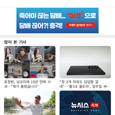
많이 본 기사
표창원, 남규리에 15년 만에 사
"창 3개 띄워도 답답함 없
과…"제가 틀렸습니다"
네"…'폴드8 울트라', 일주일 써보
니