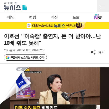
메인
랭킹
섹션
포토
이호선 "'이숙캠' 출연자, 돈 더 받아야…난
10배 줘도 못해"
기사등록
2025/11/05 08:47:20
가
가
구글에서 선호하는 매체로 추가