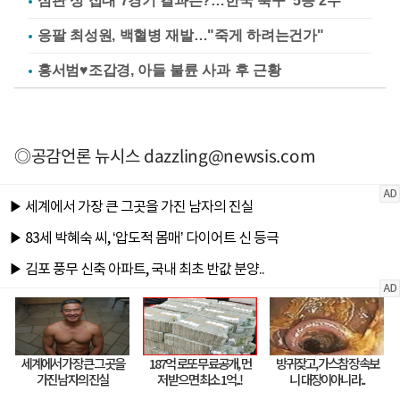
심판 성 접대 7경기 결과는?…한국 축구 '5승 2무'
응팔 최성원, 백혈병 재발…"죽게 하려는건가"
홍서범♥조갑경, 아들 불륜 사과 후 근황
◎공감언론 뉴시스
dazzling@newsis.com