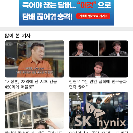
많이 본 기사
"서장훈, 28억에 산 서초 건물
전현무 "전 연인 집착에 친구들과
450억에 매물로"
연락 끊어"