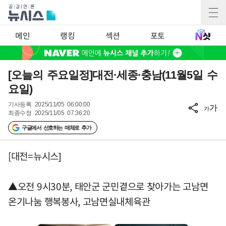
메인
랭킹
섹션
포토
[오늘의 주요일정]대전·세종·충남(11월5일 수
요일)
기사등록
2025/11/05 06:00:00
가
가
최종수정
2025/11/05 07:36:20
구글에서 선호하는 매체로 추가
[대전=뉴시스]
▲오전 9시30분, 태안군 군민곁으로 찾아가는 고남면
온기나눔 행복봉사, 고남면실내체육관