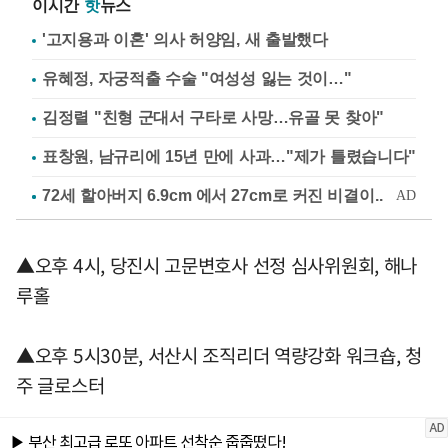
이시간
핫
뉴스
'고지용과 이혼' 의사 허양임, 새 출발했다
유혜정, 자궁적출 수술 "여성성 잃는 것이…"
김정렬 "친형 군대서 구타로 사망…유골 못 찾아"
표창원, 남규리에 15년 만에 사과…"제가 틀렸습니다"
▲오후 4시, 당진시 고문변호사 선정 심사위원회, 해나
루홀
▲오후 5시30분, 서산시 조직리더 역량강화 워크숍, 청
주 글로스터