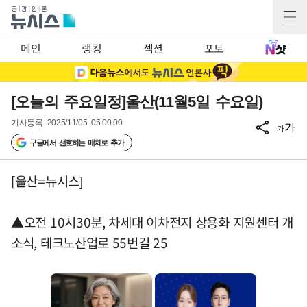
메인
랭킹
섹션
포토
[오늘의 주요일정]울산(11월5일 수요일)
기사등록
2025/11/05 05:00:00
가
가
구글에서 선호하는 매체로 추가
[울산=뉴시스]
▲오전 10시30분, 차세대 이차전지 상용화 지원센터 개
소식, 테크노산업로 55번길 25