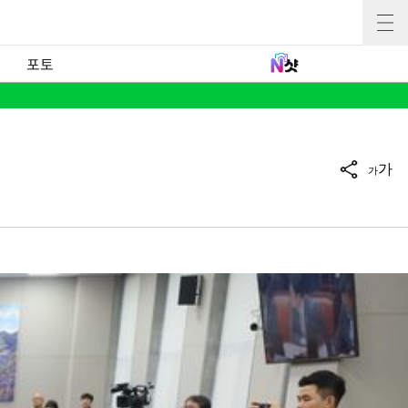
포토
가
가