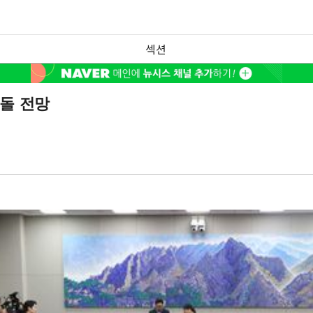
섹션
충돌 전망