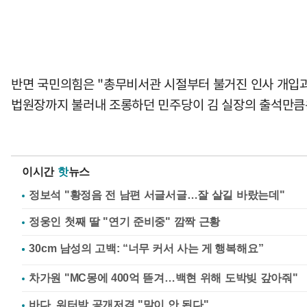
반면 국민의힘은 "총무비서관 시절부터 불거진 인사 개입과 
법원장까지 불러내 조롱하던 민주당이 김 실장의 출석만큼은
이시간
핫
뉴스
정보석 "황정음 전 남편 서글서글…잘 살길 바랐는데"
정웅인 첫째 딸 "연기 준비중" 깜짝 근황
차가원 "MC몽에 400억 뜯겨…백현 위해 도박빚 갚아줘"
바다, 워터밤 공개저격 "말이 안 된다"