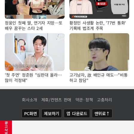
정웅인 첫째 딸, 연기자 지망…또
황정민 사생활 논란, '77번 통화'
배우 꿈꾸는 스타 2세
기록에 법조계 주목
'첫 주연' 정준원 "심판대 올라…
고기남자, 故 배인규 애도…"비통
많이 걱정돼"
하고 참담"
회사소개
제휴/컨텐츠 판매
약관·정책
고충처리
PC화면
제보하기
앱 다운로드
맨위로↑
광
COPYRIGHTⓒ
NEWSIS
ALL RIGHTS RESERVED.
고
삭
제