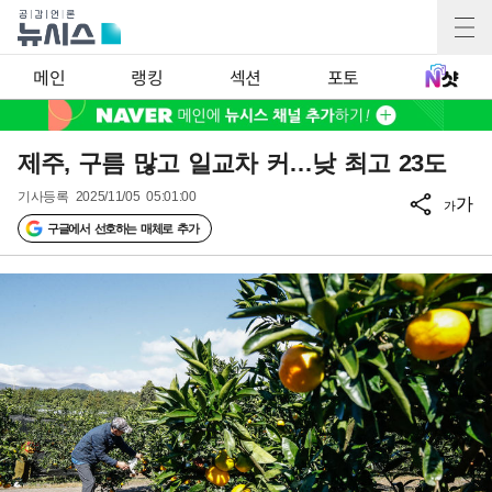
메인
랭킹
섹션
포토
제주, 구름 많고 일교차 커…낮 최고 23도
기사등록
2025/11/05 05:01:00
가
가
구글에서 선호하는 매체로 추가