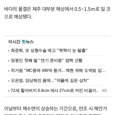
바다의 물결은 제주 대부분 해상에서 0.5~1.5m로 일 것
으로 예상됐다.
이시간
핫
뉴스
최준희, 또 성형수술 예고 "짝짝이 눈 탈출"
정웅인 첫째 딸 "연기 준비중" 깜짝 근황
차가원 "MC몽에 400억 뜯겨…백현 위해 도박빚 갚아줘"
오은영, 앙상해진 몸매…"악플에 깊은 상처"
이날부터 해수면이 상승하는 기간으로, 만조 시 해안가