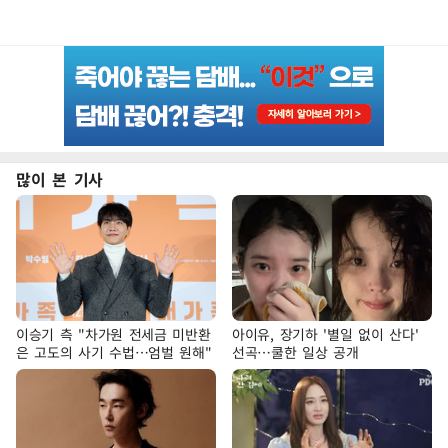
많이 본 기사
이승기 측 "차가원 전세금 미반환
아이유, 장기하 '별일 없이 산다'
은 고도의 사기 수법…엄벌 원해"
선곡…쿨한 일상 공개