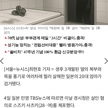
[뉴시스] (사진=AI 생성 이미지) *재판매 및 DB 금지 *재판매 및 DB
금지
[서울=뉴시스]최현호 기자 = 생후 3개월된 딸의 복부와
목을 흉기로 여러차례 찔러 살해한 일본의 20대 엄마가
검거됐다.
4일 일본 민영 TBS뉴스에 따르면 이날 경시청은 살인 혐
의로 스즈키 사츠키(28·여)를 체포했다.