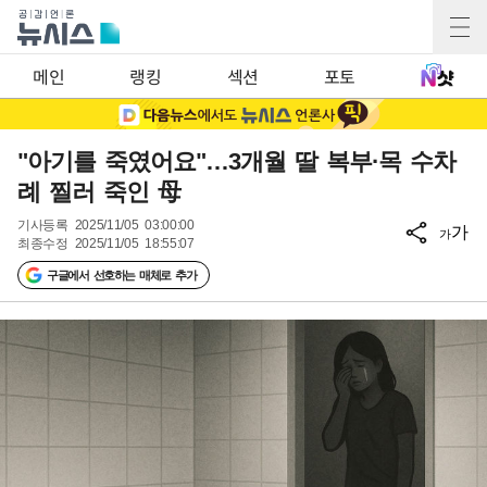
메인
랭킹
섹션
포토
"아기를 죽였어요"…3개월 딸 복부·목 수차
례 찔러 죽인 母
기사등록
2025/11/05 03:00:00
가
가
최종수정
2025/11/05 18:55:07
구글에서 선호하는 매체로 추가