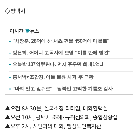
◇평택시
이시간
핫
뉴스
"서장훈, 28억에 산 서초 건물 450억에 매물로"
방은희, 어머니 고독사에 오열 "이틀 만에 발견"
홍서범♥조갑경, 아들 불륜 사과 후 근황
"바지 벗고 앞뒤로"…탈북민 고백한 기쁨조 검사
▲오전 8시30분, 실국소장 티타임, 대외협력실
▲오전 10시, 평택시 조례·규칙심의회, 종합상황실
▲오후 2시, 시민과의 대화, 팽성노인복지관