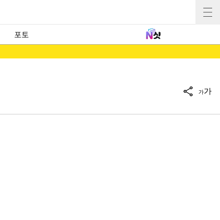
포토
가
가