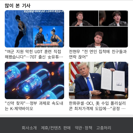
많이 본 기사
"여군 지원 막힌 UDT 훈련 직접
전현무 "전 연인 집착에 친구들과
해봤습니다"…707 출신 女유튜버
연락 끊어"
'완벽 소화'
"신약 찾자"…정부 과제로 속도내
한화큐셀·OCI, 美 수입 폴리실리
는 K-제약바이오
콘 최저가격제 도입에…"공정 경
쟁·수익성 개선 환영"
회사소개
제휴/컨텐츠 판매
약관·정책
고충처리