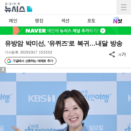
메인
랭킹
섹션
포토
유방암 박미선, '유퀴즈'로 복귀…내달 방송
기사등록
2025/10/17 15:53:02
가
가
구글에서 선호하는 매체로 추가
X