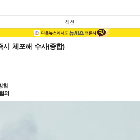
섹션
즉시 체포해 수사(종합)
방침
 협의