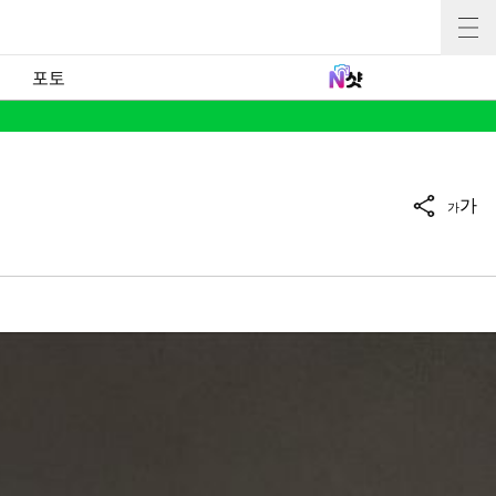
포토
가
가