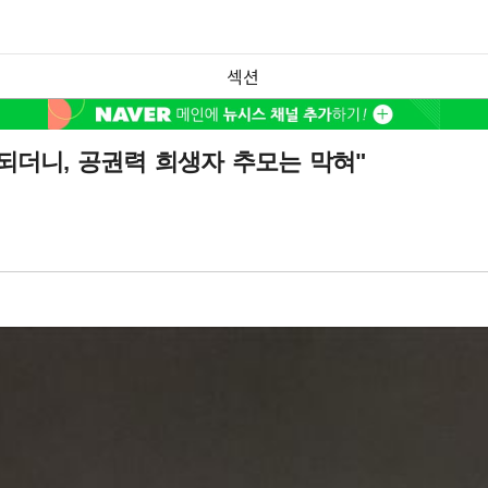
섹션
 되더니, 공권력 희생자 추모는 막혀"