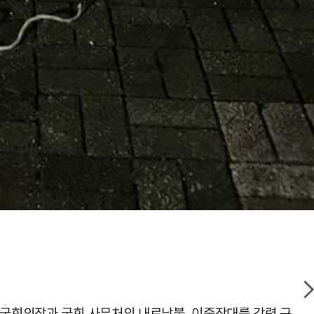
 국회의장과 국회 사무처의 내로남불, 이중잣대를 강력 규