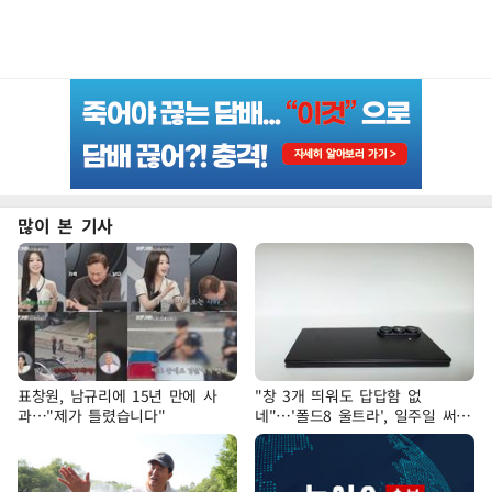
많이 본 기사
표창원, 남규리에 15년 만에 사
"창 3개 띄워도 답답함 없
과…"제가 틀렸습니다"
네"…'폴드8 울트라', 일주일 써보
니