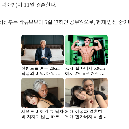
 곽준빈)이 11일 결혼한다.
비신부는 곽튜브보다 5살 연하인 공무원으로, 현재 임신 중이