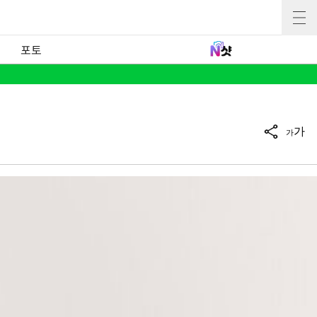
포토
가
가