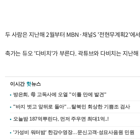
두 사람은 지난해 2월부터 MBN·채널S '전현무계획2'에서
축가는 듀오 '다비치'가 부른다. 곽튜브와 다비치는 지난해 
이시간
핫
뉴스
방은희, 母 고독사에 오열 "이틀 만에 발견"
"바지 벗고 앞뒤로 돌아"…탈북민 회상한 기쁨조 검사
'가성비 워터밤' 한강수영장…문신고객·성묘사음원 민원