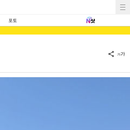
포토
가
가