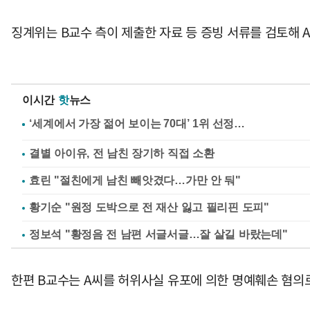
징계위는 B교수 측이 제출한 자료 등 증빙 서류를 검토해 
이시간
핫
뉴스
결별 아이유, 전 남친 장기하 직접 소환
효린 "절친에게 남친 빼앗겼다…가만 안 둬"
황기순 "원정 도박으로 전 재산 잃고 필리핀 도피"
정보석 "황정음 전 남편 서글서글…잘 살길 바랐는데"
한편 B교수는 A씨를 허위사실 유포에 의한 명예훼손 혐의