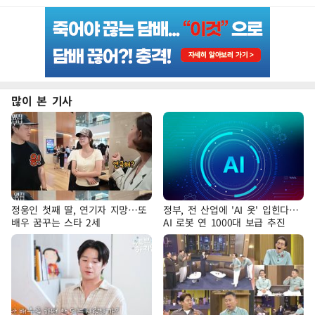
많이 본 기사
정웅인 첫째 딸, 연기자 지망…또
정부, 전 산업에 'AI 옷' 입힌다…
배우 꿈꾸는 스타 2세
AI 로봇 연 1000대 보급 추진