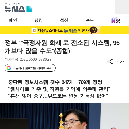
메인
랭킹
섹션
포토
정부 "'국정자원 화재'로 전소된 시스템, 96
개보다 많을 수도"(종합)
기사등록
2025/10/09 15:36:38
가
가
구글에서 선호하는 매체로 추가
중단된 정보시스템 갯수 647개→709개 정정
"웹사이트 기준 및 직원들 기억에 의존해 관리"
"혼선 빚어 송구…앞으로는 변동 가능성 없어"