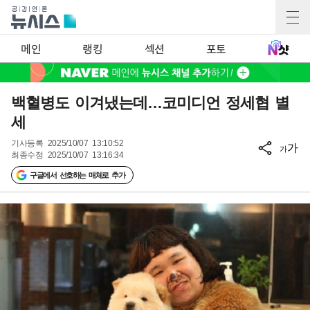
메인
랭킹
섹션
포토
백혈병도 이겨냈는데…코미디언 정세협 별
세
기사등록
2025/10/07 13:10:52
가
가
최종수정
2025/10/07 13:16:34
구글에서 선호하는 매체로 추가