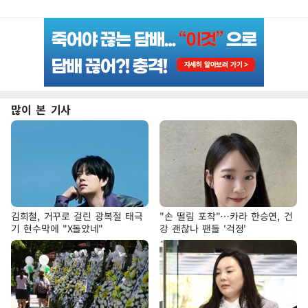
많이 본 기사
김희철, 거꾸로 걸린 광복절 태극
"손 떨림 포착"…카라 한승연, 건
기 현수막에 "X돌았네"
강 괜찮나 팬들 '걱정'