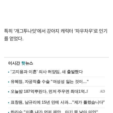
특히 '개그투나잇'에서 강아지 캐릭터 '차우차우'로 인기
를 얻었다.
이시간
핫
뉴스
'고지용과 이혼' 의사 허양임, 새 출발했다
유혜정, 자궁적출 수술 "여성성 잃는 것이…"
표창원, 남규리에 15년 만에 사과…"제가 틀렸습니다"
하리수 "이혼 내가 먼저 제안…아기 못 낳아 미안"