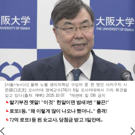
[서울=뉴시스] 올해 노벨 생리의학상 수상자 중 한 명인 사카구치 시
몬(坂口志文) 오사카대 명예교수(74)가 6일 오사카대에서 기자 회견을
갖고 있다.(출처: NHK) 2025.10.07. *재판매 및 DB 금지