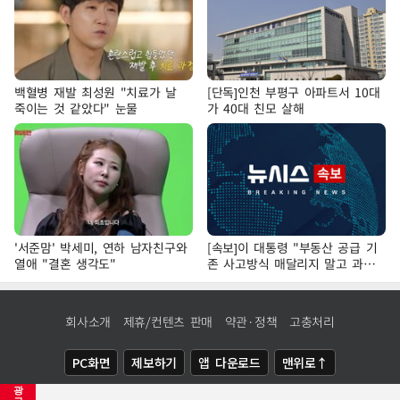
백혈병 재발 최성원 "치료가 날
[단독]인천 부평구 아파트서 10대
죽이는 것 같았다" 눈물
가 40대 친모 살해
'서준맘' 박세미, 연하 남자친구와
[속보]이 대통령 "부동산 공급 기
열애 "결혼 생각도"
존 사고방식 매달리지 말고 과감
히 실천"
회사소개
제휴/컨텐츠 판매
약관·정책
고충처리
PC화면
제보하기
앱 다운로드
맨위로↑
광
COPYRIGHTⓒ
NEWSIS
ALL RIGHTS RESERVED.