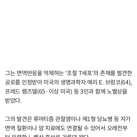
그는 면역반응을 억제하는 ‘조절 T세포’의 존재를 발견한
공로를 인정받아 미국의 생명과학자 메리 E. 브렁코(64),
프레드 램즈델(65·이상 미국) 등 3인과 함께 노벨상을
받았다.
그의 발견은 류머티즘 관절염이나 제1형 당뇨병 등 자가
면역 질환이나 암 치료에도 연결될 수 있어서 오래전부
터 유력한 노벨상 후보로 거론돼 왔다.