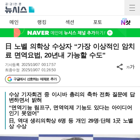
메인
랭킹
섹션
포토
日 노벨 의학상 수상자 “가장 이상적인 암치
료 면역요법, 20년내 가능할 수도”
기사등록
2025/10/07 00:17:57
가
가
최종수정
2025/10/07 01:26:50
구글에서 선호하는 매체로 추가
수상 기자회견 중 이시바 총리의 축하 전화 질문에 답
변하면서 밝혀
“면역기능 림프구, 면역억제 기능도 있다는 아이디어
인기 못얻어”
日, 역대 생리의학상 6명 등 개인 29명·단체 1곳 노벨
상 수상