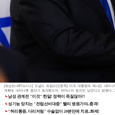
[워싱턴=AP/뉴시스] 도널드 트럼프(오른쪽) 미국 대통령과 베냐민 네타
계획에 네타냐후 총리가 동의했으며, 하마스의 동의만 남았다고 밝혔다. 2025