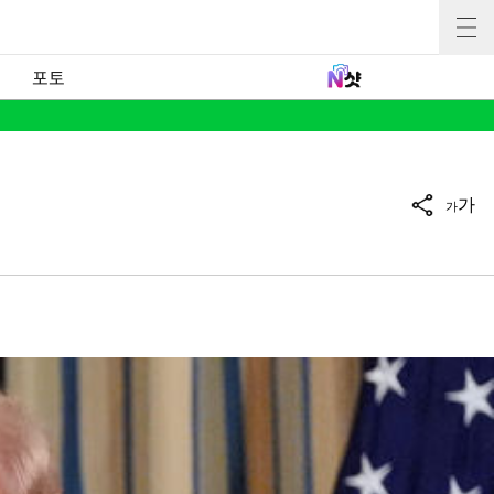
포토
가
가