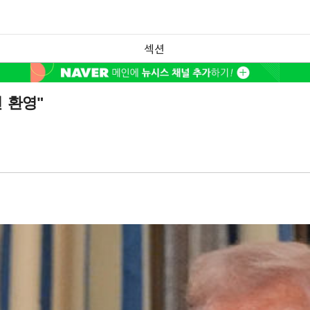
섹션
 환영"