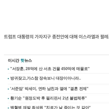
트럼프 대통령의 가자지구 종전안에 대해 이스라엘과 팔레스
이시간
핫
뉴스
"서장훈, 28억에 산 서초 건물 450억에 매물로"
'서준맘' 박세미, 연하 남친과 열애 "결혼 전제"
황기순 "원정도박 후 필리핀서 2년 불법체류"
백혈병 재발 최성원 "치료가 날 죽이는 것 같아"