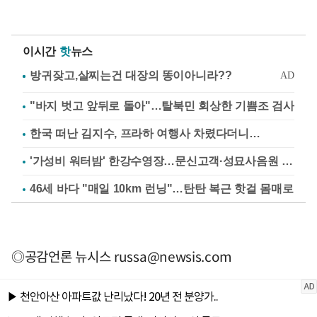
이시간
핫
뉴스
"바지 벗고 앞뒤로 돌아"…탈북민 회상한 기쁨조 검사
한국 떠난 김지수, 프라하 여행사 차렸다더니…
'가성비 워터밤' 한강수영장…문신고객·성묘사음원 민원
46세 바다 "매일 10km 런닝"…탄탄 복근 핫걸 몸매로
◎공감언론 뉴시스
russa@newsis.com