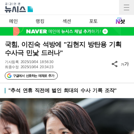
메인
랭킹
섹션
포토
국힘, 이진숙 석방에 "김현지 방탄용 기획
수사극 민낯 드러나"
기사등록
2025/10/04 18:56:30
가
가
최종수정
2025/10/04 20:34:23
구글에서 선호하는 매체로 추가
"추석 연휴 직전에 벌인 희대의 수사 기록 조작"