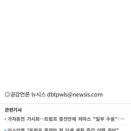
◎공감언론 뉴시스
dbtpwls@newsis.com
관련기사
가자휴전 가시화…트럼프 종전안에 하마스 "일부 수용"·이스라엘 "준비"
이스라엘 "트럼프 종전안 첫 단계 계획 즉각 이행 준비"