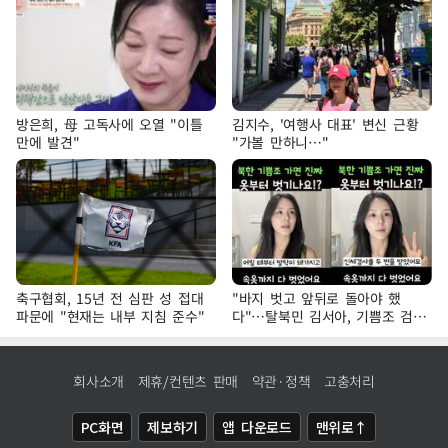
방은희, 母 고독사에 오열 "이틀
김지수, '여행사 대표' 변신 근황
만에 발견"
"가볼 만하니…"
축구협회, 15년 전 심판 성 접대
"바지 벗고 앞뒤로 돌아야 했
파문에 "현재는 내부 지침 준수"
다"…탈북민 김서아, 기쁨조 검사
수치심 회상
회사소개
제휴/컨텐츠 판매
약관·정책
고충처리
PC화면
제보하기
앱 다운로드
맨위로↑