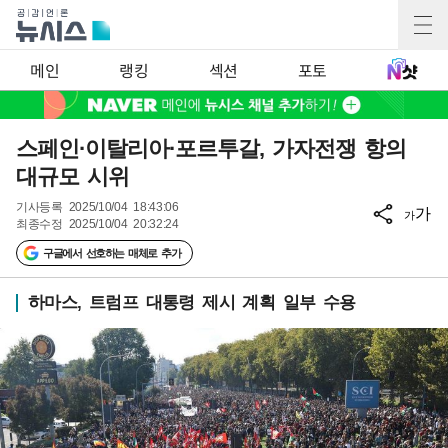
메인
랭킹
섹션
포토
스페인·이탈리아·포르투갈, 가자전쟁 항의
대규모 시위
기사등록
2025/10/04 18:43:06
가
가
최종수정
2025/10/04 20:32:24
구글에서 선호하는 매체로 추가
하마스, 트럼프 대통령 제시 계획 일부 수용