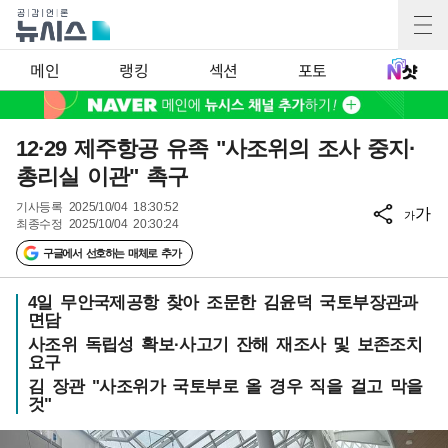
메인
랭킹
섹션
포토
12·29 제주항공 유족 "사조위의 조사 중지·
총리실 이관" 촉구
기사등록
2025/10/04 18:30:52
가
가
최종수정
2025/10/04 20:30:24
구글에서 선호하는 매체로 추가
4일 무안국제공항 찾아 조문한 김윤덕 국토부장관과
면담
사조위 독립성 확보·사고기 잔해 재조사 및 보존조치
요구
김 장관 "사조위가 국토부로 올 경우 직을 걸고 막을
것"