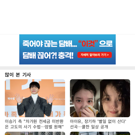
많이 본 기사
이승기 측 "차가원 전세금 미반환
아이유, 장기하 '별일 없이 산다'
은 고도의 사기 수법…엄벌 원해"
선곡…쿨한 일상 공개