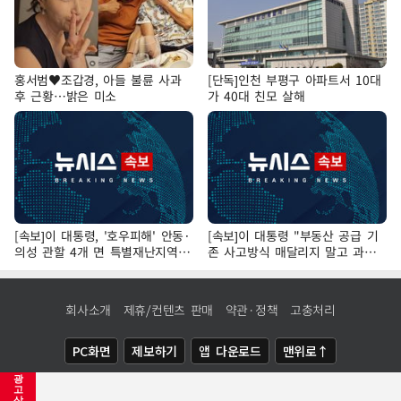
홍서범♥조갑경, 아들 불륜 사과
[단독]인천 부평구 아파트서 10대
후 근황…밝은 미소
가 40대 친모 살해
[속보]이 대통령, '호우피해' 안동·
[속보]이 대통령 "부동산 공급 기
의성 관할 4개 면 특별재난지역
존 사고방식 매달리지 말고 과감
선포
히 실천"
회사소개
제휴/컨텐츠 판매
약관·정책
고충처리
PC화면
제보하기
앱 다운로드
맨위로↑
광
COPYRIGHTⓒ
NEWSIS
ALL RIGHTS RESERVED.
고
삭