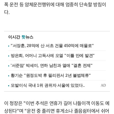
폭 운전 등 얌체운전행위에 대해 엄중히 단속할 방침이
다.
이시간
핫
뉴스
"서장훈, 28억에 산 서초 건물 450억에 매물로"
방은희, 어머니 고독사에 오열 "이틀 만에 발견"
'서준맘' 박세미, 연하 남친과 열애 "결혼 전제"
황기순 "원정도박 후 필리핀서 2년 불법체류"
이 청장은 "이번 추석은 연휴가 길어 나들이객 이동도 예
상된다"며 "운전 중 졸리면 휴게소나 졸음쉼터에서 쉬어