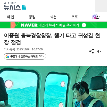
메인
랭킹
섹션
포토
이종원 충북경찰청장, 헬기 타고 귀성길 현
장 점검
기사등록
2025/10/04 16:47:00
가
가
구글에서 선호하는 매체로 추가