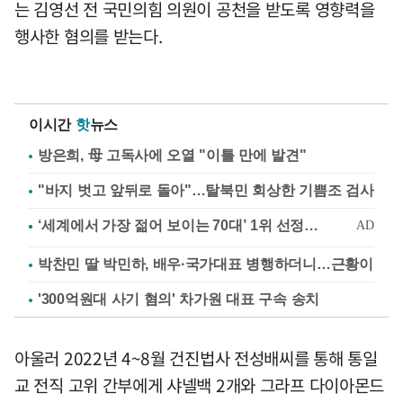
는 김영선 전 국민의힘 의원이 공천을 받도록 영향력을
행사한 혐의를 받는다.
이시간
핫
뉴스
방은희, 母 고독사에 오열 "이틀 만에 발견"
"바지 벗고 앞뒤로 돌아"…탈북민 회상한 기쁨조 검사
박찬민 딸 박민하, 배우·국가대표 병행하더니…근황이
'300억원대 사기 혐의' 차가원 대표 구속 송치
아울러 2022년 4~8월 건진법사 전성배씨를 통해 통일
교 전직 고위 간부에게 샤넬백 2개와 그라프 다이아몬드