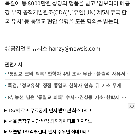
목걸이 등 8000만원 상당의 명품을 받고 '캄보디아 메콩
강 부지 공적개발원조(ODA)', '유엔(UN) 제5사무국 한
국 유치' 등 통일교 현안 실행을 도운 혐의를 받는다.
◎공감언론 뉴시스
hanzy@newsis.com
관련기사
'통일교 로비 의혹' 한학자 4일 조사 무산…불출석 사유서 제출
특검, '정교유착' 정점 통일교 한학자 연휴 뒤 기소 무게
8부능선 넘은 '통일교 의혹' 수사…권성동 기소·한학자 임박(종합)