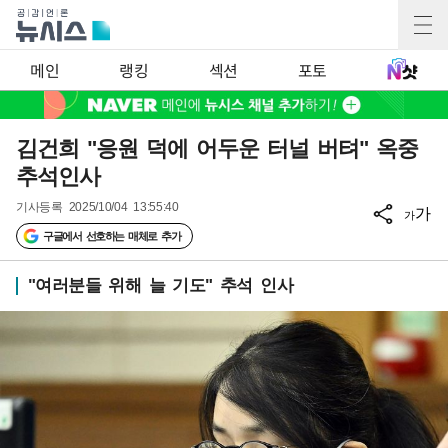
메인
랭킹
섹션
포토
김건희 "응원 덕에 어두운 터널 버텨" 옥중
추석인사
기사등록
2025/10/04 13:55:40
가
가
구글에서 선호하는 매체로 추가
"여러분들 위해 늘 기도" 추석 인사