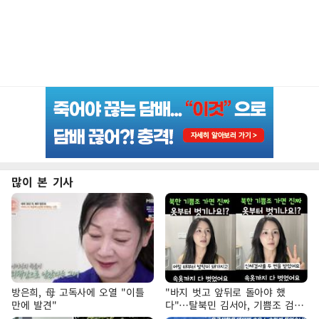
많이 본 기사
방은희, 母 고독사에 오열 "이틀
"바지 벗고 앞뒤로 돌아야 했
만에 발견"
다"…탈북민 김서아, 기쁨조 검사
수치심 회상