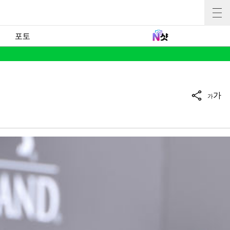
포토
가
가