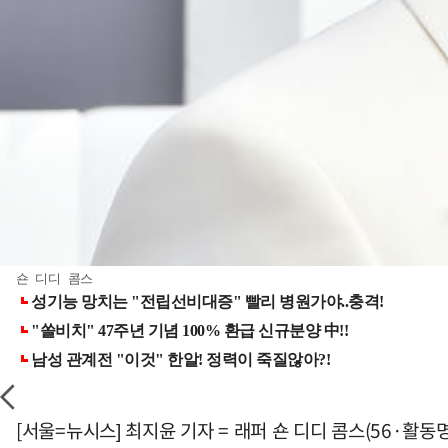
숀 디디 콤스
[서울=뉴시스] 최지윤 기자 = 래퍼 숀 디디 콤스(56·활