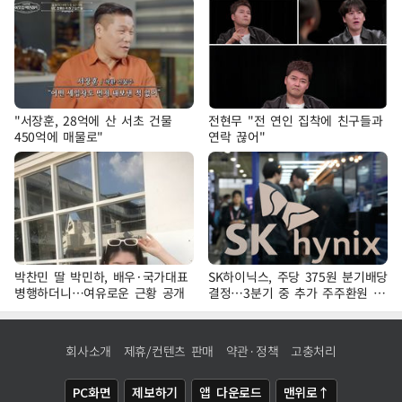
"서장훈, 28억에 산 서초 건물
전현무 "전 연인 집착에 친구들과
450억에 매물로"
연락 끊어"
박찬민 딸 박민하, 배우·국가대표
SK하이닉스, 주당 375원 분기배당
병행하더니…여유로운 근황 공개
결정…3분기 중 추가 주주환원 발
표
회사소개
제휴/컨텐츠 판매
약관·정책
고충처리
PC화면
제보하기
앱 다운로드
맨위로↑