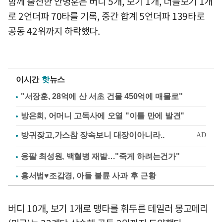
함께 출전한 안병훈은 버디 5개, 보기 1개, 더블보기 1개
로 2언더파 70타를 기록, 중간 합계 5언더파 139타로
공동 42위까지 하락했다.
이시간
핫
뉴스
"서장훈, 28억에 산 서초 건물 450억에 매물로"
방은희, 어머니 고독사에 오열 "이틀 만에 발견"
응팔 최성원, 백혈병 재발…"죽게 하려는건가"
홍서범♥조갑경, 아들 불륜 사과 후 근황
버디 10개, 보기 1개로 맹타를 휘두른 테일러 몽고메리