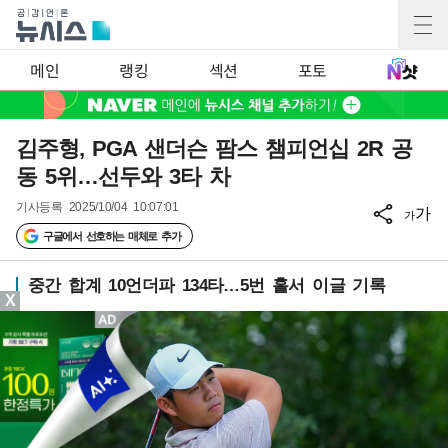
메인
랭킹
섹션
포토
김주형, PGA 샌더슨 팜스 챔피언십 2R 공
동 5위…선두와 3타 차
기사등록
2025/10/04 10:07:01
가
가
구글에서 선호하는 매체로 추가
중간 합계 10언더파 134타…5번 홀서 이글 기록
X