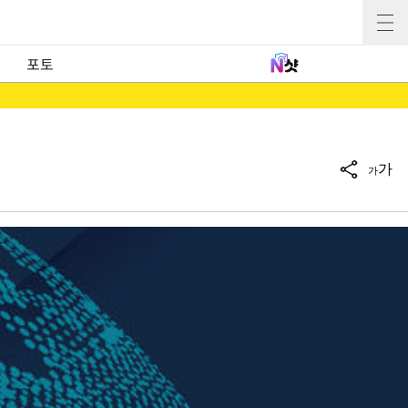
포토
가
가