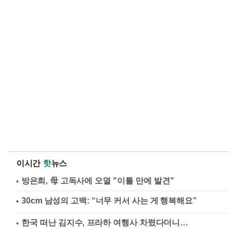
이시간
핫
뉴스
방은희, 母 고독사에 오열 "이틀 만에 발견"
한국 떠난 김지수, 프라하 여행사 차렸다더니…