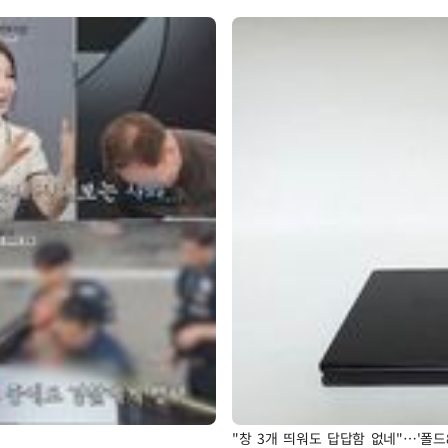
"창 3개 띄워도 답답함 없네"…'폴드