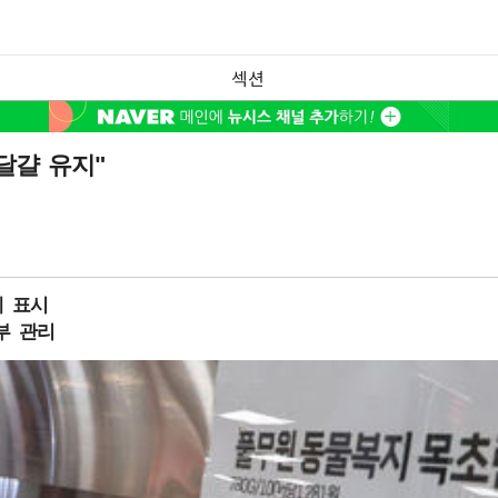
섹션
달걀 유지"
 표시
부 관리