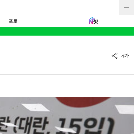
포토
가
가