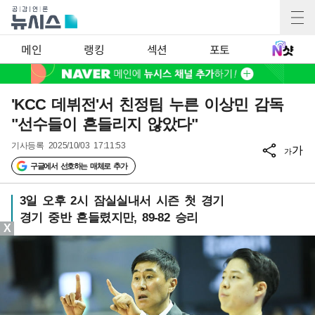
메인
랭킹
섹션
포토
'KCC 데뷔전'서 친정팀 누른 이상민 감독
"선수들이 흔들리지 않았다"
기사등록
2025/10/03 17:11:53
가
가
구글에서 선호하는 매체로 추가
3일 오후 2시 잠실실내서 시즌 첫 경기
경기 중반 흔들렸지만, 89-82 승리
X