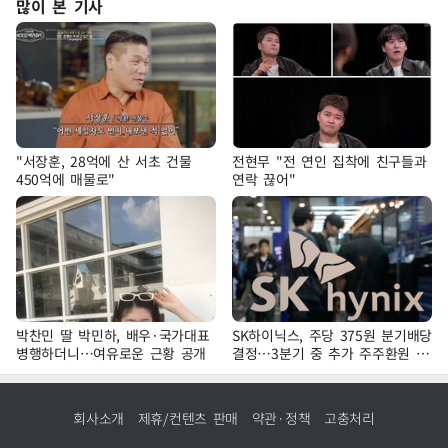
많이 본 기사
"서장훈, 28억에 산 서초 건물
전현무 "전 연인 집착에 친구들과
450억에 매물로"
연락 끊어"
박찬민 딸 박민하, 배우·국가대표
SK하이닉스, 주당 375원 분기배당
병행하더니…여유로운 근황 공개
결정…3분기 중 추가 주주환원 발
표
회사소개
제휴/컨텐츠 판매
약관·정책
고충처리