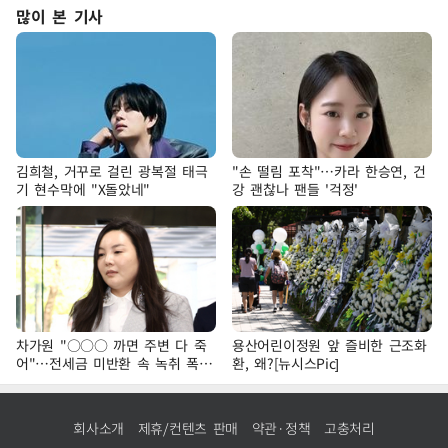
많이 본 기사
김희철, 거꾸로 걸린 광복절 태극
"손 떨림 포착"…카라 한승연, 건
기 현수막에 "X돌았네"
강 괜찮나 팬들 '걱정'
차가원 "○○○ 까면 주변 다 죽
용산어린이정원 앞 즐비한 근조화
어"…전세금 미반환 속 녹취 폭로
환, 왜?[뉴시스Pic]
파장
회사소개
제휴/컨텐츠 판매
약관·정책
고충처리