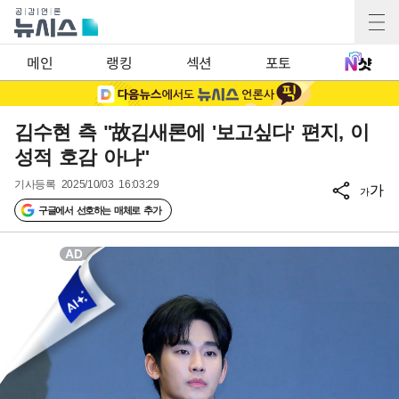
메인
랭킹
섹션
포토
김수현 측 "故김새론에 '보고싶다' 편지, 이
성적 호감 아냐"
기사등록
2025/10/03 16:03:29
가
가
구글에서 선호하는 매체로 추가