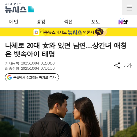
메인
랭킹
섹션
포토
나체로 20대 女와 있던 남편…상간녀 애칭
은 뱃속아이 태명
기사등록
2025/10/04 01:00:00
가
가
최종수정
2025/10/04 07:01:50
구글에서 선호하는 매체로 추가