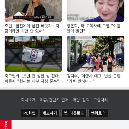
효린 "절친에게 남친 빼앗겨…지
방은희, 母 고독사에 오열 "이틀
금이라면 가만 안 있어"
만에 발견"
축구협회, 15년 전 심판 성 접대
김지수, '여행사 대표' 변신 근황
파문에 "현재는 내부 지침 준수"
"가볼 만하니…"
회사소개
제휴/컨텐츠 판매
약관·정책
고충처리
PC화면
제보하기
앱 다운로드
맨위로↑
광
COPYRIGHTⓒ
NEWSIS
ALL RIGHTS RESERVED.
고
삭