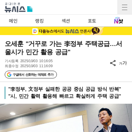
메인
랭킹
섹션
포토
오세훈 "거꾸로 가는 李정부 주택공급…서
울시가 민간 활용 공급"
기사등록
2025/10/03 10:16:05
가
가
최종수정
2025/10/03 11:16:09
구글에서 선호하는 매체로 추가
"李정부, 文정부 실패한 공공 중심 공급 방식 반복"
"시, 민간 활력 활용해 빠르고 확실하게 주택 공급"