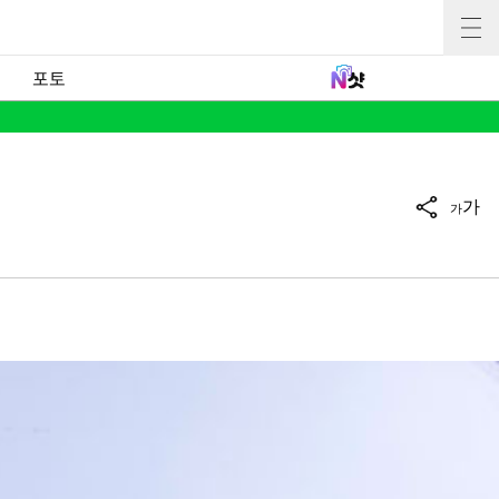
포토
가
가