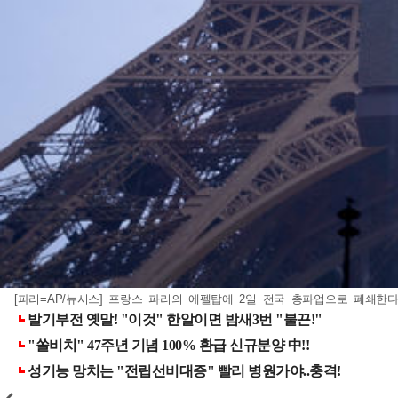
[파리=AP/뉴시스] 프랑스 파리의 에펠탑에 2일 전국 총파업으로 폐쇄한다는 안