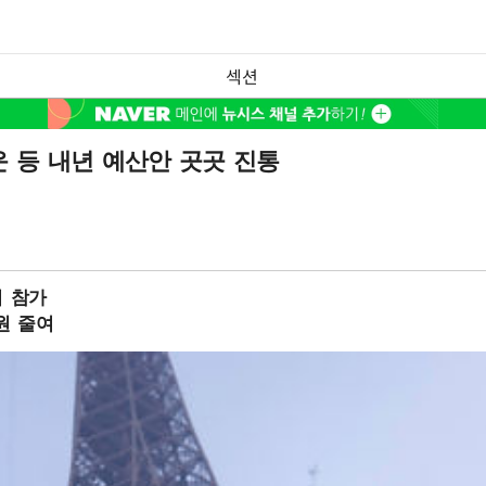
섹션
 등 내년 예산안 곳곳 진통
위 참가
원 줄여