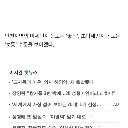
인천지역의 미세먼지 농도는 '좋음', 초미세먼지 농도는
'보통' 수준을 보이겠다.
이시간
핫
뉴스
'고지용과 이혼' 의사 허양임, 새 출발했다
장영란 "쌍커풀 3번 밖에…왜 성형미인이라고 하냐"
정청래 또 말실수 "'이명박' 임기 내로…"
유혜정, 자궁적출 수술 "여성성 잃는 것이…"