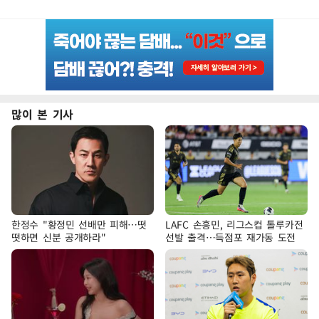
많이 본 기사
한정수 "황정민 선배만 피해…떳
LAFC 손흥민, 리그스컵 톨루카전
떳하면 신분 공개하라"
선발 출격…득점포 재가동 도전