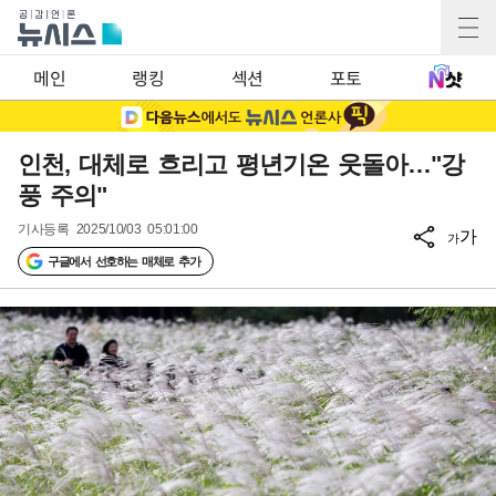
메인
랭킹
섹션
포토
인천, 대체로 흐리고 평년기온 웃돌아…"강
풍 주의"
기사등록
2025/10/03 05:01:00
가
가
구글에서 선호하는 매체로 추가