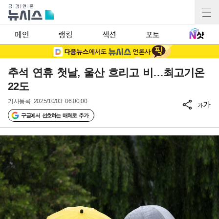
메인
랭킹
섹션
포토
추석 연휴 첫날, 울산 흐리고 비…최고기온
22도
기사등록
2025/10/03 06:00:00
가
가
구글에서 선호하는 매체로 추가