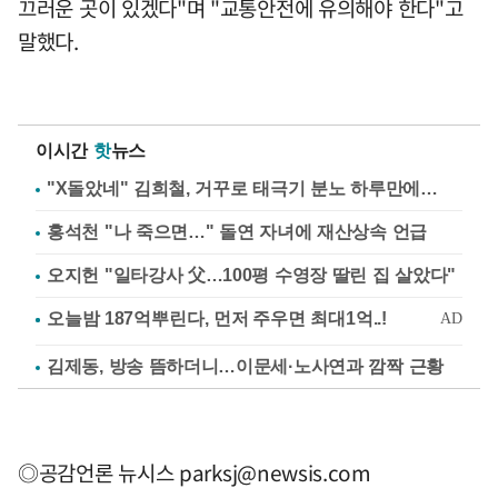
끄러운 곳이 있겠다"며 "교통안전에 유의해야 한다"고
말했다.
이시간
핫
뉴스
"X돌았네" 김희철, 거꾸로 태극기 분노 하루만에…
홍석천 "나 죽으면…" 돌연 자녀에 재산상속 언급
오지헌 "일타강사 父…100평 수영장 딸린 집 살았다"
김제동, 방송 뜸하더니…이문세·노사연과 깜짝 근황
◎공감언론 뉴시스
parksj@newsis.com