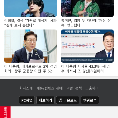
김희철, 결국 '거꾸로 태극기' 사과
홍석천, 입양 두 자녀에 '재산 상
"깊게 보지 못했다"
속' 언급했다
이 대통령, 메가프로젝트 2차 점검
이 대통령 지지율 43.3%…취임
회의…광주 군공항 이전·주 52시
후 최저치 또 경신[리얼미터]
간 예외 등 논의
회사소개
제휴/컨텐츠 판매
약관·정책
고충처리
PC화면
제보하기
앱 다운로드
맨위로↑
광
COPYRIGHTⓒ
NEWSIS
ALL RIGHTS RESERVED.
고
삭
제