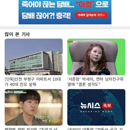
많이 본 기사
[단독]인천 부평구 아파트서 10대
'서준맘' 박세미, 연하 남자친구와
가 40대 친모 살해
열애 "결혼 생각도"
백혈병 재발 최성원 "치료가 날
[속보]이 대통령 "부동산 공급 기