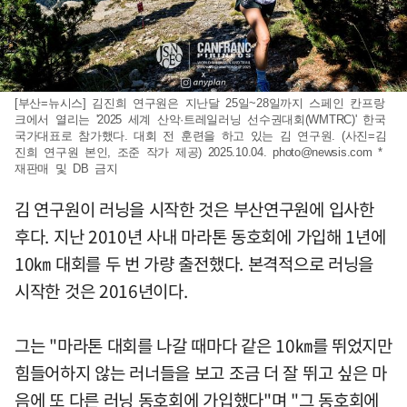
[부산=뉴시스] 김진희 연구원은 지난달 25일~28일까지 스페인 칸프랑
크에서 열리는 '2025 세계 산악·트레일러닝 선수권대회(WMTRC)' 한국
국가대표로 참가했다. 대회 전 훈련을 하고 있는 김 연구원. (사진=김
진희 연구원 본인, 조준 작가 제공) 2025.10.04.
photo@newsis.com
*
재판매 및 DB 금지
김 연구원이 러닝을 시작한 것은 부산연구원에 입사한
후다. 지난 2010년 사내 마라톤 동호회에 가입해 1년에
10㎞ 대회를 두 번 가량 출전했다. 본격적으로 러닝을
시작한 것은 2016년이다.
그는 "마라톤 대회를 나갈 때마다 같은 10㎞를 뛰었지만
힘들어하지 않는 러너들을 보고 조금 더 잘 뛰고 싶은 마
음에 또 다른 러닝 동호회에 가입했다"며 "그 동호회에