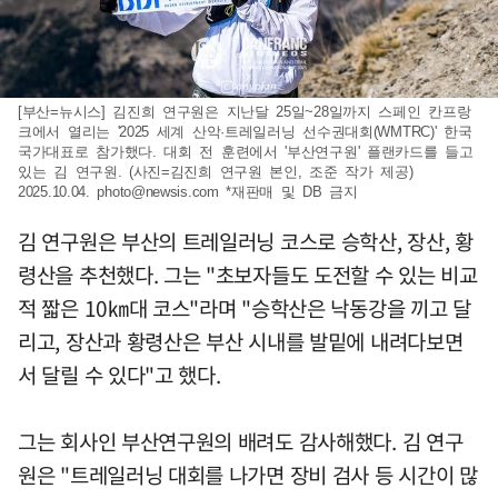
[부산=뉴시스] 김진희 연구원은 지난달 25일~28일까지 스페인 칸프랑
크에서 열리는 '2025 세계 산악·트레일러닝 선수권대회(WMTRC)' 한국
국가대표로 참가했다. 대회 전 훈련에서 '부산연구원' 플랜카드를 들고
있는 김 연구원. (사진=김진희 연구원 본인, 조준 작가 제공)
2025.10.04.
photo@newsis.com
*재판매 및 DB 금지
김 연구원은 부산의 트레일러닝 코스로 승학산, 장산, 황
령산을 추천했다. 그는 "초보자들도 도전할 수 있는 비교
적 짧은 10㎞대 코스"라며 "승학산은 낙동강을 끼고 달
리고, 장산과 황령산은 부산 시내를 발밑에 내려다보면
서 달릴 수 있다"고 했다.
그는 회사인 부산연구원의 배려도 감사해했다. 김 연구
원은 "트레일러닝 대회를 나가면 장비 검사 등 시간이 많