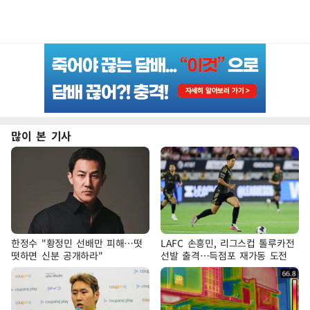
많이 본 기사
한정수 "황정민 선배만 피해…떳
LAFC 손흥민, 리그스컵 톨루카전
떳하면 신분 공개하라"
선발 출격…득점포 재가동 도전