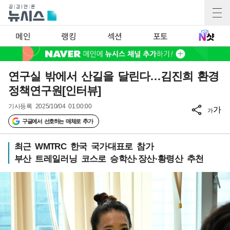
메인
랭킹
섹션
포토
연구실 밖에서 산길을 달린다…김진희 환경
정책연구원[인터뷰]
기사등록
2025/10/04 01:00:00
가
가
구글에서 선호하는 매체로 추가
최근 WMTRC 한국 국가대표로 참가
부산 트레일러닝 코스로 승학산·장산·황령산 추천