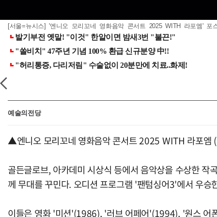
[서울=뉴시스] '엔니오 모리꼬네 영화음악 콘서트 2025 WITH 라포엠' 포스터
예술의전당
▲엔니오 모리꼬네 영화음악 콘서트 2025 WITH 라포엠 (
골든글로브, 아카데미 시상식 등에서 음악상을 수상한 작
께 무대를 꾸민다. 오디션 프로그램 '팬텀싱어3'에서 우승
이들은 영화 '미션'(1986), '러브 어페어'(1994), '원