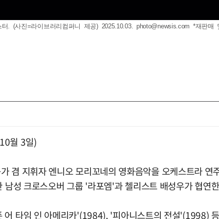
. (사진=라이브러리컴퍼니 제공) 2025.10.03.
photo@newsis.com
*재판매 
10월 3일)
곡가 겸 지휘자 엔니오 모리꼬네의 영화음악을 오케스트라 연주
한 남성 크로스오버 그룹 '라포엠'과 첼리스트 배성우가 협연한
스 어폰 어 타임 인 아메리카'(1984), '피아니스트의 전설'(19