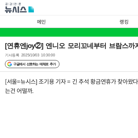
메인
랭킹
[연휴엔joy②] 엔니오 모리꼬네부터 브람스
기사등록
2025/10/03 10:30:00
구글에서 선호하는 매체로 추가
[서울=뉴시스] 조기용 기자 = 긴 추석 황금연휴가 찾아왔
는건 어떨까.