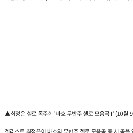
▲최정은 첼로 독주회 '바흐 무반주 첼로 모음곡 I' (10월 9
첼리스트 최정은이 바흐의 무반주 첼로 모음곡 중 세 곡을 