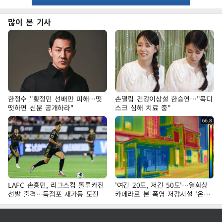
많이 본 기사
한정수 "황정민 선배만 피해…떳
손떨림 건강이상설 한승연…"목디
떳하면 신분 공개하라"
스크 심해 치료 중"
LAFC 손흥민, 리그스컵 톨루카전
'여긴 20도, 저긴 50도'…열화상
선발 출격…득점포 재가동 도전
카메라로 본 폭염 저감시설 '온도
차'