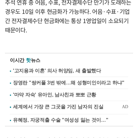
추석 연휴 중 어음, 수표, 전자결제수단 만기가 도래하는
경우도 10일 이후 현금화가 가능하다. 어음·수표·기업
간 전자결제수단 현금화에는 통상 1영업일이 소요되기
때문이다.
이시간
핫
뉴스
'고지용과 이혼' 의사 허양임, 새 출발했다
장영란 "쌍커풀 3번 밖에…왜 성형미인이라고 하냐"
'마약 자숙' 유아인, 남사친과 뽀뽀 근황
유혜정, 자궁적출 수술 "여성성 잃는 것이…"