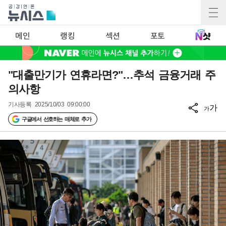
메인
랭킹
섹션
포토
"대출만기가 연휴라면?"…추석 금융거래 주
의사항
기사등록
2025/10/03 09:00:00
가
가
구글에서 선호하는 매체로 추가