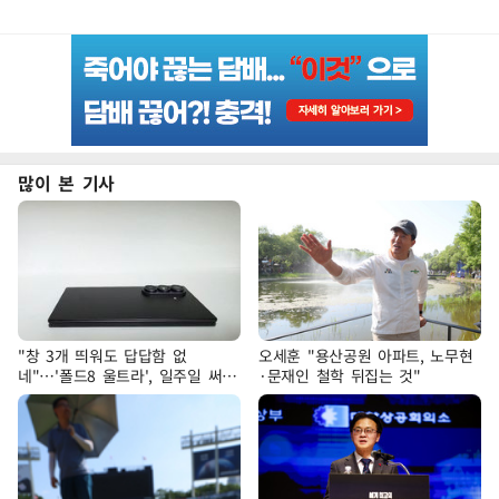
많이 본 기사
"창 3개 띄워도 답답함 없
오세훈 "용산공원 아파트, 노무현
네"…'폴드8 울트라', 일주일 써보
·문재인 철학 뒤집는 것"
니