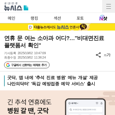
메인
랭킹
섹션
포토
연휴 문 여는 소아과 어디?…"비대면진료
플랫폼서 확인"
기사등록
2025/10/02 10:47:09
가
가
최종수정
2025/10/02 11:36:24
구글에서 선호하는 매체로 추가
굿닥, 앱 내에 '추석 진료 병원' 메뉴 개설' 제공
나만의닥터' '독감 예방접종 예약 서비스' 출시