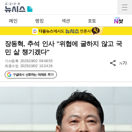
메인
랭킹
섹션
포토
장동혁, 추석 인사 "위협에 굴하지 않고 국
민 삶 챙기겠다"
기사등록
2025/10/02 09:48:55
가
가
최종수정
2025/10/02 10:24:26
구글에서 선호하는 매체로 추가