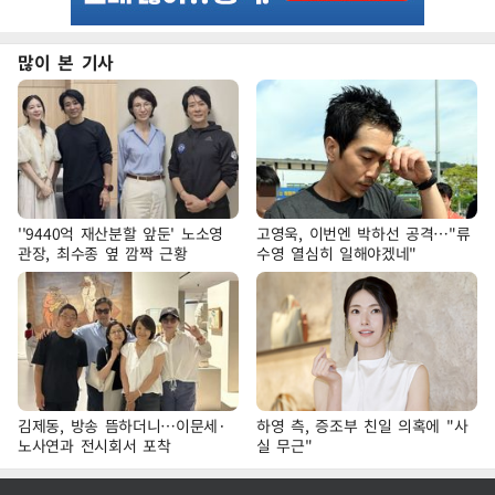
많이 본 기사
''9440억 재산분할 앞둔' 노소영
고영욱, 이번엔 박하선 공격…"류
관장, 최수종 옆 깜짝 근황
수영 열심히 일해야겠네"
김제동, 방송 뜸하더니…이문세·
하영 측, 증조부 친일 의혹에 "사
노사연과 전시회서 포착
실 무근"