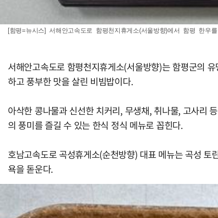
[함평=뉴시스] 서해안고속도로 함평천지휴게소(서울방향)에서 함평 한우를 활
서해안고속도로 함평천지휴게소(서울방향)는 함평군의 유명한
하고 풍부한 맛을 살린 비빔밥이다.
아삭한 콩나물과 신선한 치커리, 무생채, 취나물, 고사리 
의 풍미를 즐길 수 있는 한식 정식 메뉴로 꼽힌다.
호남고속도로 곡성휴게소(순천방향) 대표 메뉴는 곡성 토란
욕을 돋운다.