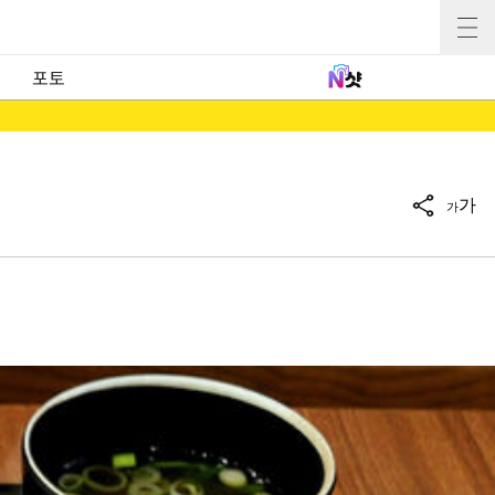
포토
가
가