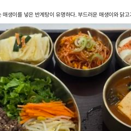
매생이를 넣은 반계탕이 유명하다. 부드러운 매생이와 닭고기