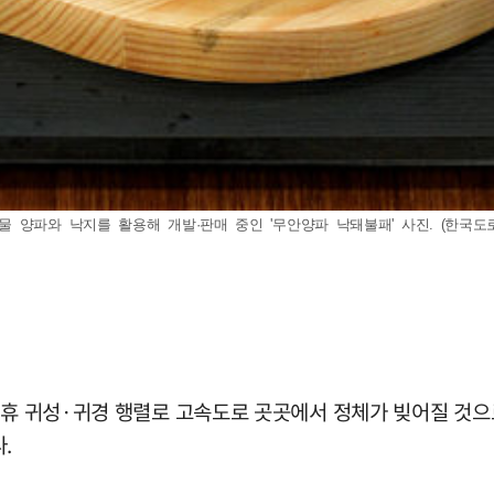
파와 낙지를 활용해 개발·판매 중인 '무안양파 낙돼불패' 사진. (한국도로공사
연휴 귀성·귀경 행렬로 고속도로 곳곳에서 정체가 빚어질 것으
.