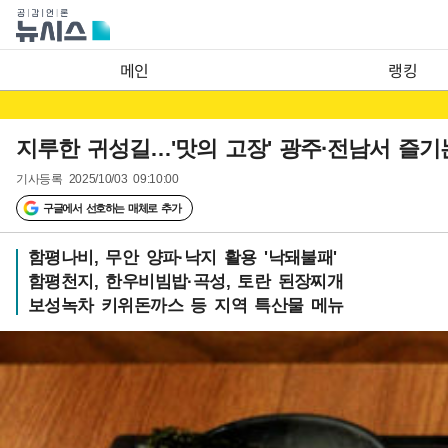
메인
랭킹
지루한 귀성길…'맛의 고장' 광주·전남서 즐기
기사등록
2025/10/03 09:10:00
구글에서 선호하는 매체로 추가
함평나비, 무안 양파·낙지 활용 '낙돼불패'
함평천지, 한우비빔밥·곡성, 토란 된장찌개
보성녹차 키위돈까스 등 지역 특산물 메뉴