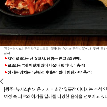
[무안=뉴시스] 무안광주고속도로 함평나비휴게소(무안방향)에서 무안 특산물 양
금지
[광주=뉴시스]박기웅 기자 = 최장 열흘간 이어지는 추석 
여정 속 피로와 허기를 달래줄 다양한 음식을 선보이고 있다