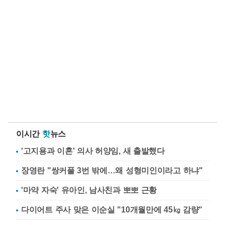
이시간
핫
뉴스
'고지용과 이혼' 의사 허양임, 새 출발했다
장영란 "쌍커풀 3번 밖에…왜 성형미인이라고 하냐"
'마약 자숙' 유아인, 남사친과 뽀뽀 근황
다이어트 주사 맞은 이순실 "10개월만에 45㎏ 감량"