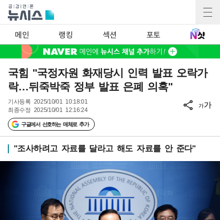
메인
랭킹
섹션
포토
국힘 "국정자원 화재당시 인력 발표 오락가
락…뒤죽박죽 정부 발표 은폐 의혹"
기사등록
2025/10/01 10:18:01
가
가
최종수정
2025/10/01 12:16:24
구글에서 선호하는 매체로 추가
"조사하려고 자료를 달라고 해도 자료를 안 준다"